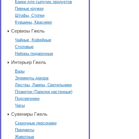
Банки для сыпучих продуктов
Пивные кружки
Штофы, Стопки
Кувшины, Квасники
Сервизы Гжель
Чайные, Кофейные
Столовые
Наборы подарочные
Интерьер Гжель
Вазы
Элементы декора
Люстры, Лампы, Светильники
Плакетки (Тарелки настенные)
Подсвечники
Часы
Сувениры Гжель
Сказочные персонажи
Предметы
Животные