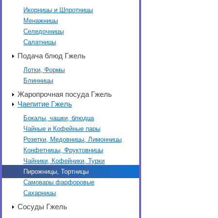
Икорницы и Шпротницы
Менажницы
Селедочницы
Салатницы
Подача блюд Гжель
Лотки, Формы
Блинницы
Жаропрочная посуда Гжель
Чаепитие Гжель
Бокалы, чашки, блюдца
Чайные и Кофейные пары
Розетки, Медовницы, Лимонницы
Конфетницы, Фруктовницы
Чайники, Кофейники, Турки
Пирожницы, Тортницы
Самовары фарфоровые
Сахарницы
Сосуды Гжель