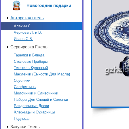
Новогодние подарки
Авторская гжель
Алехин С.
Черновы Л. и В.
Исаев С.В.
Сервировка Гжель
Тарелки и Блюда
Столовые Приборы
Текстиль Кухонный
Масленки (Емкости Для Масла)
Соусники
Салфетницы
Молочники и Сливочники
Наборы Для Специй и Солонки
Разделочные Доски
Хлебницы и Сухарницы
Подносы
Закуски Гжель