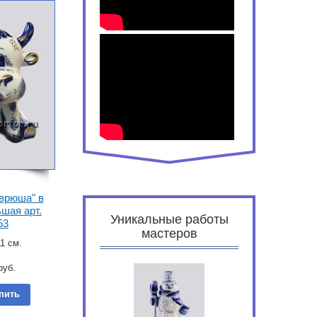
врюша" в
шая арт.
Уникальные работы
53
мастеров
1 см.
руб.