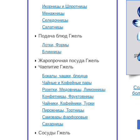
Икорницы и Шпротницы
Менажницы
Селедочницы
Салатницы
Подача блюд Гжель
Лотки, Формы
Блинницы
Жаропрочная посуда Гжель
Чаепитие Гжель
Бокалы, чашки, блюдца
Чайные и Кофейные пары
Со
Розетки, Медовницы, Лимонницы
бол
Конфетницы, Фруктовницы
Чайники, Кофейники, Турки
Пирожницы, Тортницы
Самовары фарфоровые
Сахарницы
Сосуды Гжель