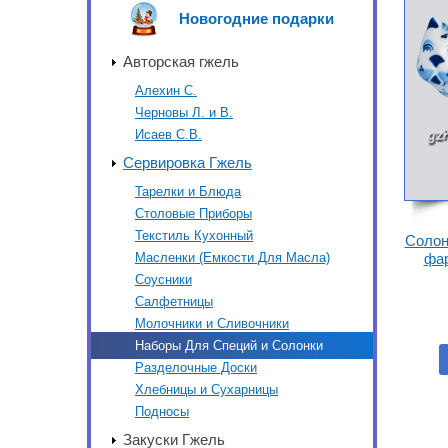
Новогодние подарки
Авторская гжель
Алехин С.
Черновы Л. и В.
Исаев С.В.
Сервировка Гжель
Тарелки и Блюда
Столовые Приборы
Текстиль Кухонный
Солон
Масленки (Емкости Для Масла)
фар
Соусники
Салфетницы
Молочники и Сливочники
Наборы Для Специй и Солонки
Разделочные Доски
Хлебницы и Сухарницы
Подносы
Закуски Гжель