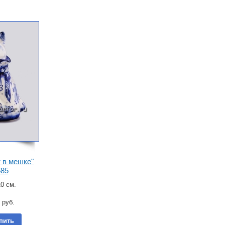
 в мешке"
685
0 см.
руб.