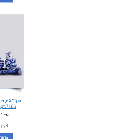
еций "Три
рт.7166
2 см.
руб.