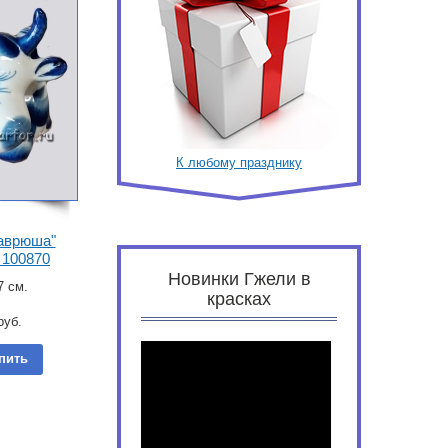
К любому празднику
аврюша"
 100870
Новинки Гжели в
7 см.
красках
руб.