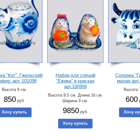
ка "Кот". Гжельский
Набор для специй
Солонка "Г
фор. арт. 101098
"Ежики" в красках
малая арт.
арт.100906
Высота 8 см.
Высота 
Высота 9,5 см. Длина 16 см.
850
600
руб.
Ширина 9 см.
9850
руб.