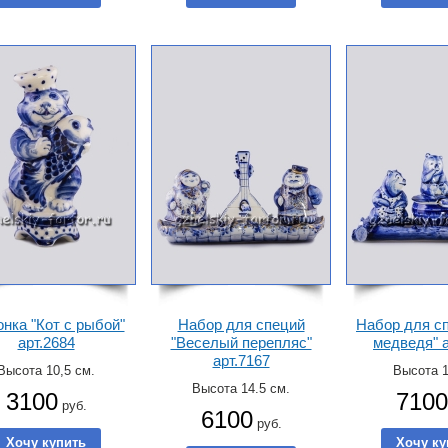
нка "Кот с рыбой"
Набор для специй
Набор для сп
арт.2684
"Веселый перепляс"
медведя" а
арт.7167
Высота 10,5 см.
Высота 1
Высота 14.5 см.
3100
7100
руб.
6100
руб.