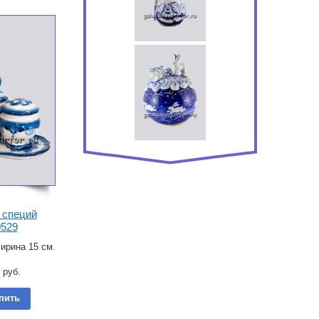
 специй
0529
ирина 15 см.
руб.