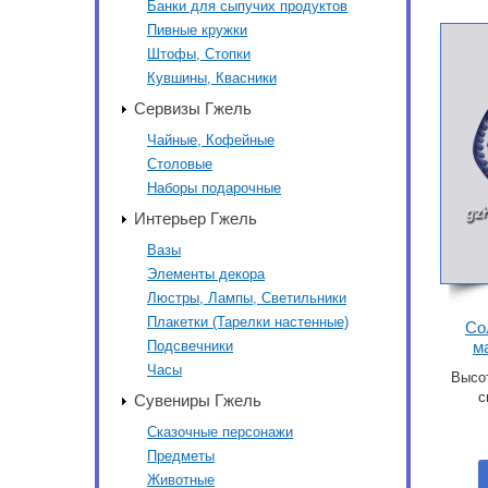
Банки для сыпучих продуктов
Пивные кружки
Штофы, Стопки
Кувшины, Квасники
Сервизы Гжель
Чайные, Кофейные
Столовые
Наборы подарочные
Интерьер Гжель
Вазы
Элементы декора
Люстры, Лампы, Светильники
Плакетки (Тарелки настенные)
Со
Подсвечники
м
Часы
Высот
с
Сувениры Гжель
Сказочные персонажи
Предметы
Животные