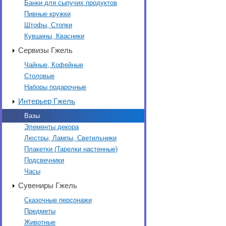
Банки для сыпучих продуктов
Пивные кружки
Штофы, Стопки
Кувшины, Квасники
Сервизы Гжель
Чайные, Кофейные
Столовые
Наборы подарочные
Интерьер Гжель
Вазы
Элементы декора
Люстры, Лампы, Светильники
Плакетки (Тарелки настенные)
Подсвечники
Часы
Сувениры Гжель
Сказочные персонажи
Предметы
Животные