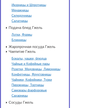
Икорницы и Шпротницы
Менажницы
Селедочницы
Салатницы
Подача блюд Гжель
Лотки, Формы
Блинницы
Жаропрочная посуда Гжель
Чаепитие Гжель
Бокалы, чашки, блюдца
Чайные и Кофейные пары
Розетки, Медовницы, Лимонницы
Конфетницы, Фруктовницы
Чайники, Кофейники, Турки
Пирожницы, Тортницы
Самовары фарфоровые
Сахарницы
Сосуды Гжель