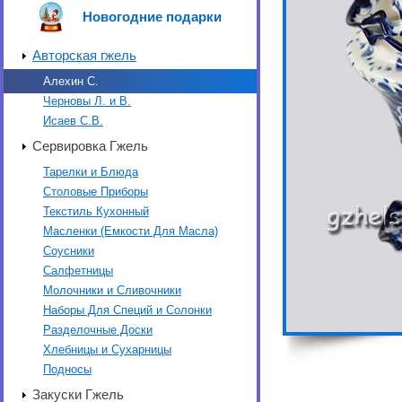
Новогодние подарки
Авторская гжель
Алехин С.
Черновы Л. и В.
Исаев С.В.
Сервировка Гжель
Тарелки и Блюда
Столовые Приборы
Текстиль Кухонный
Масленки (Емкости Для Масла)
Соусники
Салфетницы
Молочники и Сливочники
Наборы Для Специй и Солонки
Разделочные Доски
Хлебницы и Сухарницы
Подносы
Закуски Гжель