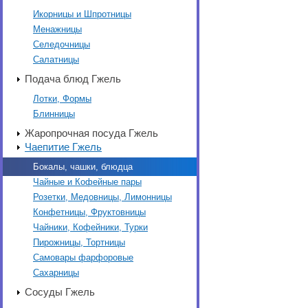
Икорницы и Шпротницы
Менажницы
Селедочницы
Салатницы
Подача блюд Гжель
Лотки, Формы
Блинницы
Жаропрочная посуда Гжель
Чаепитие Гжель
Бокалы, чашки, блюдца
Чайные и Кофейные пары
Розетки, Медовницы, Лимонницы
Конфетницы, Фруктовницы
Чайники, Кофейники, Турки
Пирожницы, Тортницы
Самовары фарфоровые
Сахарницы
Сосуды Гжель