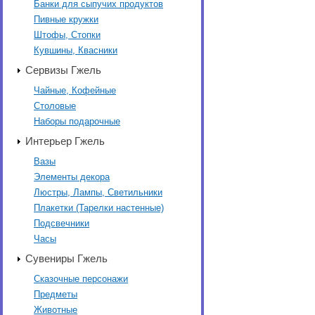
Банки для сыпучих продуктов
Пивные кружки
Штофы, Стопки
Кувшины, Квасники
Сервизы Гжель
Чайные, Кофейные
Столовые
Наборы подарочные
Интерьер Гжель
Вазы
Элементы декора
Люстры, Лампы, Светильники
Плакетки (Тарелки настенные)
Подсвечники
Часы
Сувениры Гжель
Сказочные персонажи
Предметы
Животные