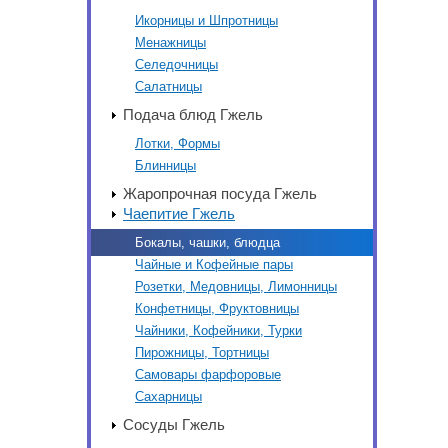
Икорницы и Шпротницы
Менажницы
Селедочницы
Салатницы
Подача блюд Гжель
Лотки, Формы
Блинницы
Жаропрочная посуда Гжель
Чаепитие Гжель
Бокалы, чашки, блюдца
Чайные и Кофейные пары
Розетки, Медовницы, Лимонницы
Конфетницы, Фруктовницы
Чайники, Кофейники, Турки
Пирожницы, Тортницы
Самовары фарфоровые
Сахарницы
Сосуды Гжель