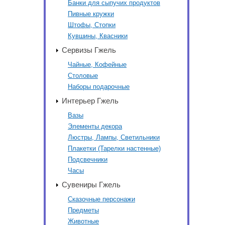
Банки для сыпучих продуктов
Пивные кружки
Штофы, Стопки
Кувшины, Квасники
Сервизы Гжель
Чайные, Кофейные
Столовые
Наборы подарочные
Интерьер Гжель
Вазы
Элементы декора
Люстры, Лампы, Светильники
Плакетки (Тарелки настенные)
Подсвечники
Часы
Сувениры Гжель
Сказочные персонажи
Предметы
Животные