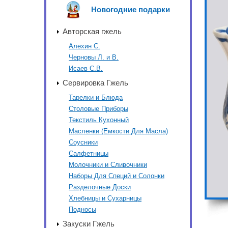
Новогодние подарки
Авторская гжель
Алехин С.
Черновы Л. и В.
Исаев С.В.
Сервировка Гжель
Тарелки и Блюда
Столовые Приборы
Текстиль Кухонный
Масленки (Емкости Для Масла)
Соусники
Салфетницы
Молочники и Сливочники
Наборы Для Специй и Солонки
Разделочные Доски
Хлебницы и Сухарницы
Подносы
Закуски Гжель