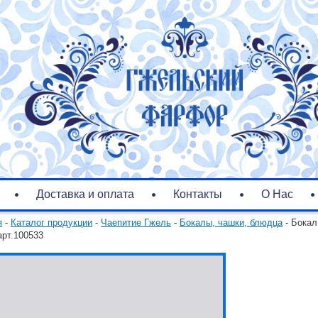
Доставка и оплата
Контакты
О Нас
я
-
Каталог продукции
-
Чаепитие Гжель
-
Бокалы, чашки, блюдца
- Бокал
арт.100533