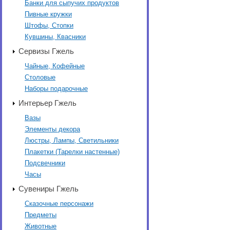
Банки для сыпучих продуктов
Пивные кружки
Штофы, Стопки
Кувшины, Квасники
Сервизы Гжель
Чайные, Кофейные
Столовые
Наборы подарочные
Интерьер Гжель
Вазы
Элементы декора
Люстры, Лампы, Светильники
Плакетки (Тарелки настенные)
Подсвечники
Часы
Сувениры Гжель
Сказочные персонажи
Предметы
Животные