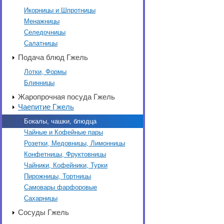
Икорницы и Шпротницы
Менажницы
Селедочницы
Салатницы
Подача блюд Гжель
Лотки, Формы
Блинницы
Жаропрочная посуда Гжель
Чаепитие Гжель
Бокалы, чашки, блюдца
Чайные и Кофейные пары
Розетки, Медовницы, Лимонницы
Конфетницы, Фруктовницы
Чайники, Кофейники, Турки
Пирожницы, Тортницы
Самовары фарфоровые
Сахарницы
Сосуды Гжель