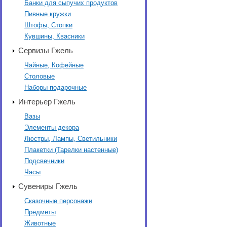
Банки для сыпучих продуктов
Пивные кружки
Штофы, Стопки
Кувшины, Квасники
Сервизы Гжель
Чайные, Кофейные
Столовые
Наборы подарочные
Интерьер Гжель
Вазы
Элементы декора
Люстры, Лампы, Светильники
Плакетки (Тарелки настенные)
Подсвечники
Часы
Сувениры Гжель
Сказочные персонажи
Предметы
Животные