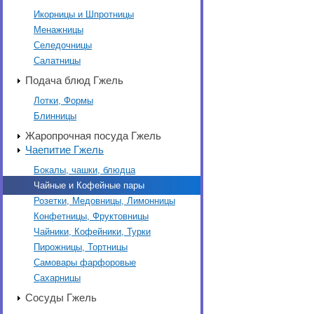
Икорницы и Шпротницы
Менажницы
Селедочницы
Салатницы
Подача блюд Гжель
Лотки, Формы
Блинницы
Жаропрочная посуда Гжель
Чаепитие Гжель
Бокалы, чашки, блюдца
Чайные и Кофейные пары
Розетки, Медовницы, Лимонницы
Конфетницы, Фруктовницы
Чайники, Кофейники, Турки
Пирожницы, Тортницы
Самовары фарфоровые
Сахарницы
Сосуды Гжель