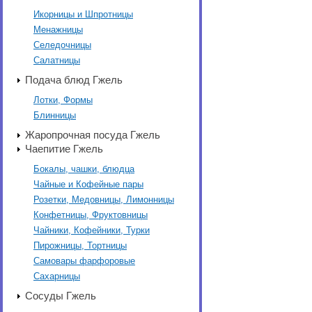
Икорницы и Шпротницы
Менажницы
Селедочницы
Салатницы
Подача блюд Гжель
Лотки, Формы
Блинницы
Жаропрочная посуда Гжель
Чаепитие Гжель
Бокалы, чашки, блюдца
Чайные и Кофейные пары
Розетки, Медовницы, Лимонницы
Конфетницы, Фруктовницы
Чайники, Кофейники, Турки
Пирожницы, Тортницы
Самовары фарфоровые
Сахарницы
Сосуды Гжель