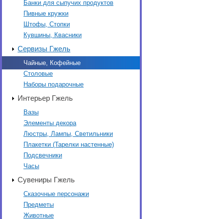
Банки для сыпучих продуктов
Пивные кружки
Штофы, Стопки
Кувшины, Квасники
Сервизы Гжель
Чайные, Кофейные
Столовые
Наборы подарочные
Интерьер Гжель
Вазы
Элементы декора
Люстры, Лампы, Светильники
Плакетки (Тарелки настенные)
Подсвечники
Часы
Сувениры Гжель
Сказочные персонажи
Предметы
Животные