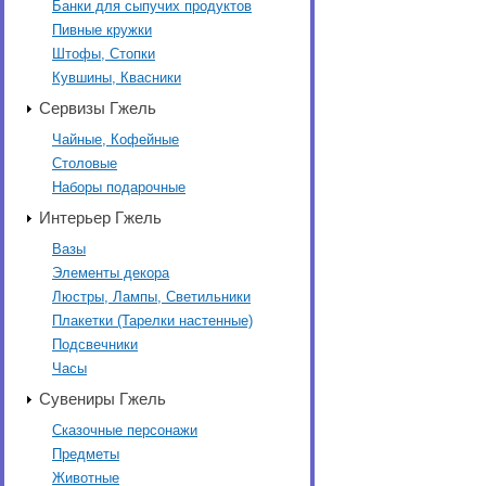
Банки для сыпучих продуктов
Пивные кружки
Штофы, Стопки
Кувшины, Квасники
Сервизы Гжель
Чайные, Кофейные
Столовые
Наборы подарочные
Интерьер Гжель
Вазы
Элементы декора
Люстры, Лампы, Светильники
Плакетки (Тарелки настенные)
Подсвечники
Часы
Сувениры Гжель
Сказочные персонажи
Предметы
Животные