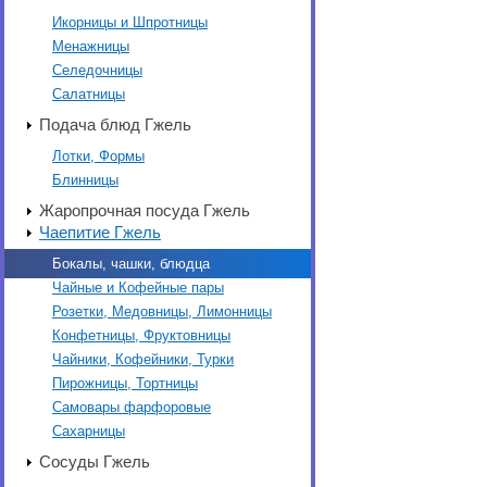
Икорницы и Шпротницы
Менажницы
Селедочницы
Салатницы
Подача блюд Гжель
Лотки, Формы
Блинницы
Жаропрочная посуда Гжель
Чаепитие Гжель
Бокалы, чашки, блюдца
Чайные и Кофейные пары
Розетки, Медовницы, Лимонницы
Конфетницы, Фруктовницы
Чайники, Кофейники, Турки
Пирожницы, Тортницы
Самовары фарфоровые
Сахарницы
Сосуды Гжель