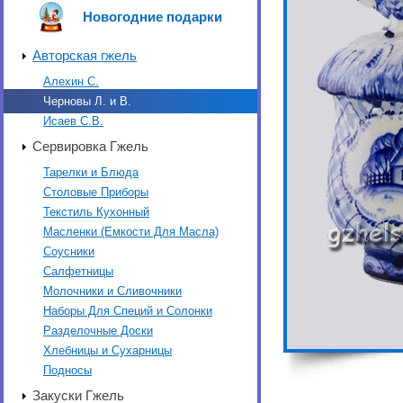
Новогодние подарки
Авторская гжель
Алехин С.
Черновы Л. и В.
Исаев С.В.
Сервировка Гжель
Тарелки и Блюда
Столовые Приборы
Текстиль Кухонный
Масленки (Емкости Для Масла)
Соусники
Салфетницы
Молочники и Сливочники
Наборы Для Специй и Солонки
Разделочные Доски
Хлебницы и Сухарницы
Подносы
Закуски Гжель