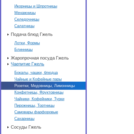
Икорницы и Шпротницы
Менажницы
Селедочницы
Салатницы
Подача блюд Гжель
Лотки, Формы
Блинницы
Жаропрочная посуда Гжель
Чаепитие Гжель
Бокалы, чашки, блюдца
Чайные и Кофейные пары
Розетки, Медовницы, Лимонницы
Конфетницы, Фруктовницы
Чайники, Кофейники, Турки
Пирожницы, Тортницы
Самовары фарфоровые
Сахарницы
Сосуды Гжель