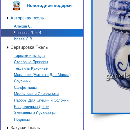
Новогодние подарки
Авторская гжель
Алехин С.
Черновы Л. и В.
Исаев С.В.
Сервировка Гжель
Тарелки и Блюда
Столовые Приборы
Текстиль Кухонный
Масленки (Емкости Для Масла)
Соусники
Салфетницы
Молочники и Сливочники
Наборы Для Специй и Солонки
Разделочные Доски
Хлебницы и Сухарницы
Подносы
Закуски Гжель