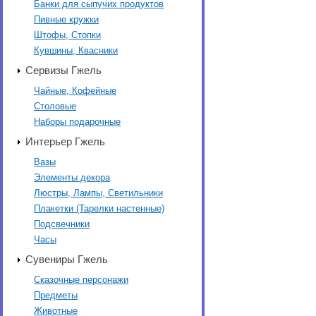
Банки для сыпучих продуктов
Пивные кружки
Штофы, Стопки
Кувшины, Квасники
Сервизы Гжель
Чайные, Кофейные
Столовые
Наборы подарочные
Интерьер Гжель
Вазы
Элементы декора
Люстры, Лампы, Светильники
Плакетки (Тарелки настенные)
Подсвечники
Часы
Сувениры Гжель
Сказочные персонажи
Предметы
Животные