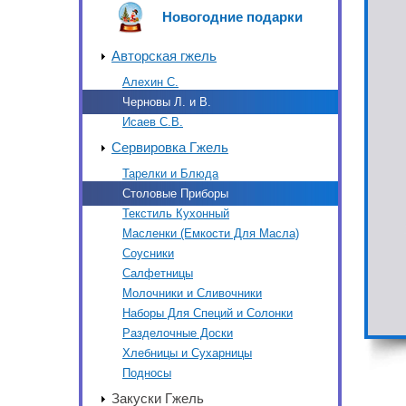
Новогодние подарки
Авторская гжель
Алехин С.
Черновы Л. и В.
Исаев С.В.
Сервировка Гжель
Тарелки и Блюда
Столовые Приборы
Текстиль Кухонный
Масленки (Емкости Для Масла)
Соусники
Салфетницы
Молочники и Сливочники
Наборы Для Специй и Солонки
Разделочные Доски
Хлебницы и Сухарницы
Подносы
Закуски Гжель