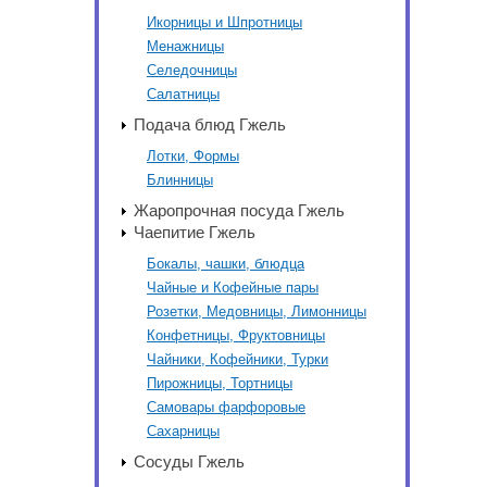
Икорницы и Шпротницы
Менажницы
Селедочницы
Салатницы
Подача блюд Гжель
Лотки, Формы
Блинницы
Жаропрочная посуда Гжель
Чаепитие Гжель
Бокалы, чашки, блюдца
Чайные и Кофейные пары
Розетки, Медовницы, Лимонницы
Конфетницы, Фруктовницы
Чайники, Кофейники, Турки
Пирожницы, Тортницы
Самовары фарфоровые
Сахарницы
Сосуды Гжель