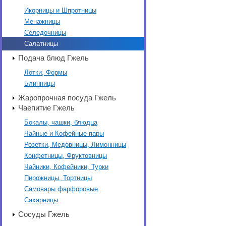
Икорницы и Шпротницы
Менажницы
Селедочницы
Салатницы
Подача блюд Гжель
Лотки, Формы
Блинницы
Жаропрочная посуда Гжель
Чаепитие Гжель
Бокалы, чашки, блюдца
Чайные и Кофейные пары
Розетки, Медовницы, Лимонницы
Конфетницы, Фруктовницы
Чайники, Кофейники, Турки
Пирожницы, Тортницы
Самовары фарфоровые
Сахарницы
Сосуды Гжель