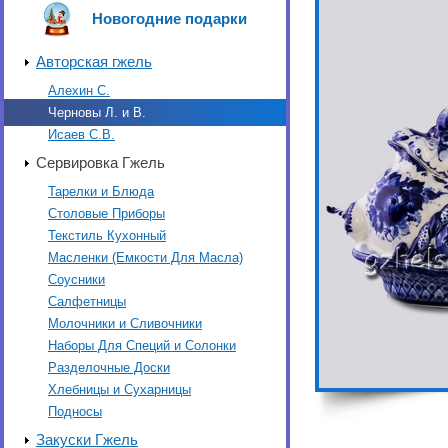
Новогодние подарки
Авторская гжель
Алехин С.
Черновы Л. и В.
Исаев С.В.
Сервировка Гжель
Тарелки и Блюда
Столовые Приборы
Текстиль Кухонный
Масленки (Емкости Для Масла)
Соусники
Салфетницы
Молочники и Сливочники
Наборы Для Специй и Солонки
Разделочные Доски
Хлебницы и Сухарницы
Подносы
Закуски Гжель