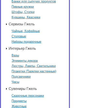
Банки для сыпучих продуктов
Пивные кружки
Штофы, Стопки
Кувшины, Квасники
Сервизы Гжель
Чайные, Кофейные
Столовые
Наборы подарочные
Интерьер Гжель
Вазы
Элементы декора
Люстры, Лампы, Светильники
Плакетки (Тарелки настенные)
Подсвечники
Часы
Сувениры Гжель
Сказочные персонажи
Предметы
Животные