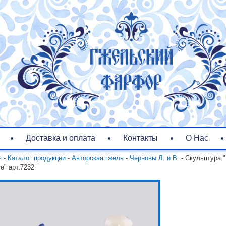
Доставка и оплата
Контакты
О Нас
я
-
Каталог продукции
-
Авторская гжель
-
Черновы Л. и В.
- Скульптура "
е" арт.7232