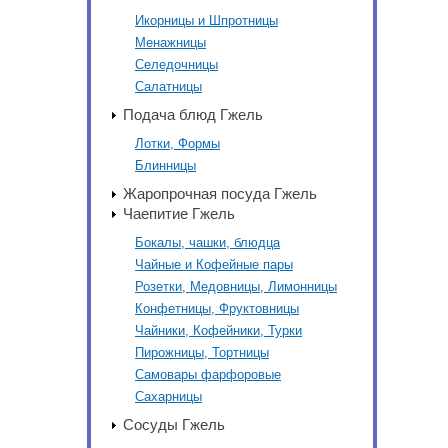
Икорницы и Шпротницы
Менажницы
Селедочницы
Салатницы
Подача блюд Гжель
Лотки, Формы
Блинницы
Жаропрочная посуда Гжель
Чаепитие Гжель
Бокалы, чашки, блюдца
Чайные и Кофейные пары
Розетки, Медовницы, Лимонницы
Конфетницы, Фруктовницы
Чайники, Кофейники, Турки
Пирожницы, Тортницы
Самовары фарфоровые
Сахарницы
Сосуды Гжель