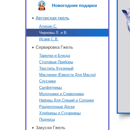
Новогодние подарки
Авторская гжель
Алехин С.
Черновы Л. и В.
Исаев С.В.
Сервировка Гжель
Тарелки и Блюда
Столовые Приборы
Текстиль Кухонный
Масленки (Емкости Для Масла)
Соусники
Салфетницы
Молочники и Сливочники
Наборы Для Специй и Солонки
Разделочные Доски
Хлебницы и Сухарницы
Подносы
Закуски Гжель