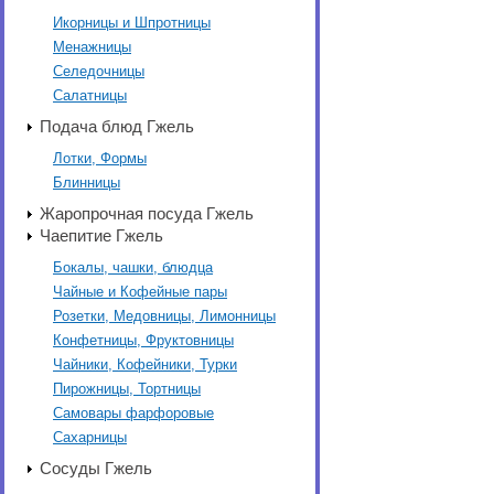
Икорницы и Шпротницы
Менажницы
Селедочницы
Салатницы
Подача блюд Гжель
Лотки, Формы
Блинницы
Жаропрочная посуда Гжель
Чаепитие Гжель
Бокалы, чашки, блюдца
Чайные и Кофейные пары
Розетки, Медовницы, Лимонницы
Конфетницы, Фруктовницы
Чайники, Кофейники, Турки
Пирожницы, Тортницы
Самовары фарфоровые
Сахарницы
Сосуды Гжель