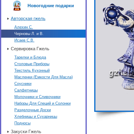
Новогодние подарки
Авторская гжель
Алехин С.
Черновы Л. и В.
Исаев С.В.
Сервировка Гжель
Тарелки и Блюда
Столовые Приборы
Текстиль Кухонный
Масленки (Емкости Для Масла)
Соусники
Салфетницы
Молочники и Сливочники
Наборы Для Специй и Солонки
Разделочные Доски
Хлебницы и Сухарницы
Подносы
Закуски Гжель