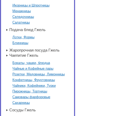
Икорницы и Шпротницы
Менажницы
Селедочницы
Салатницы
Подача блюд Гжель
Лотки, Формы
Блинницы
Жаропрочная посуда Гжель
Чаепитие Гжель
Бокалы, чашки, блюдца
Чайные и Кофейные пары
Розетки, Медовницы, Лимонницы
Конфетницы, Фруктовницы
Чайники, Кофейники, Турки
Пирожницы, Тортницы
Самовары фарфоровые
Сахарницы
Сосуды Гжель