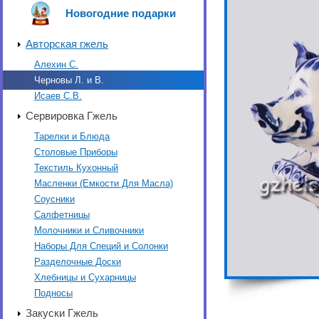
Новогодние подарки
Авторская гжель
Алехин С.
Черновы Л. и В.
Исаев С.В.
Сервировка Гжель
Тарелки и Блюда
Столовые Приборы
Текстиль Кухонный
Масленки (Емкости Для Масла)
Соусники
Салфетницы
Молочники и Сливочники
Наборы Для Специй и Солонки
Разделочные Доски
Хлебницы и Сухарницы
Подносы
Закуски Гжель