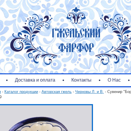
Доставка и оплата
Контакты
О Нас
я
-
Каталог продукции
-
Авторская гжель
-
Черновы Л. и В.
- Сувенир "Бо
9