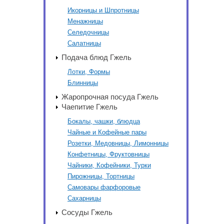
Икорницы и Шпротницы
Менажницы
Селедочницы
Салатницы
Подача блюд Гжель
Лотки, Формы
Блинницы
Жаропрочная посуда Гжель
Чаепитие Гжель
Бокалы, чашки, блюдца
Чайные и Кофейные пары
Розетки, Медовницы, Лимонницы
Конфетницы, Фруктовницы
Чайники, Кофейники, Турки
Пирожницы, Тортницы
Самовары фарфоровые
Сахарницы
Сосуды Гжель