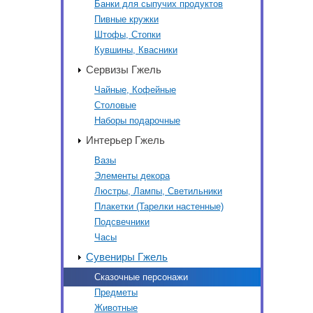
Банки для сыпучих продуктов
Пивные кружки
Штофы, Стопки
Кувшины, Квасники
Сервизы Гжель
Чайные, Кофейные
Столовые
Наборы подарочные
Интерьер Гжель
Вазы
Элементы декора
Люстры, Лампы, Светильники
Плакетки (Тарелки настенные)
Подсвечники
Часы
Сувениры Гжель
Сказочные персонажи
Предметы
Животные