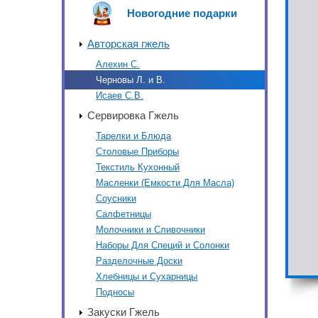
Новогодние подарки
Авторская гжель
Алехин С.
Черновы Л. и В.
Исаев С.В.
Сервировка Гжель
Тарелки и Блюда
Столовые Приборы
Текстиль Кухонный
Масленки (Емкости Для Масла)
Соусники
Салфетницы
Молочники и Сливочники
Наборы Для Специй и Солонки
Разделочные Доски
Хлебницы и Сухарницы
Подносы
Закуски Гжель