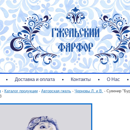
Доставка и оплата
Контакты
О Нас
я
-
Каталог продукции
-
Авторская гжель
-
Черновы Л. и В.
- Сувенир "Бу
3