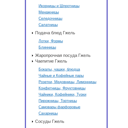
Икорницы и Шпротницы
Менажницы
Селедочницы
Салатницы
Подача блюд Гжель
Лотки, Формы
Блинницы
Жаропрочная посуда Гжель
Чаепитие Гжель
Бокалы, чашки, блюдца
Чайные и Кофейные пары
Розетки, Медовницы, Лимонницы
Конфетницы, Фруктовницы
Чайники, Кофейники, Турки
Пирожницы, Тортницы
Самовары фарфоровые
Сахарницы
Сосуды Гжель