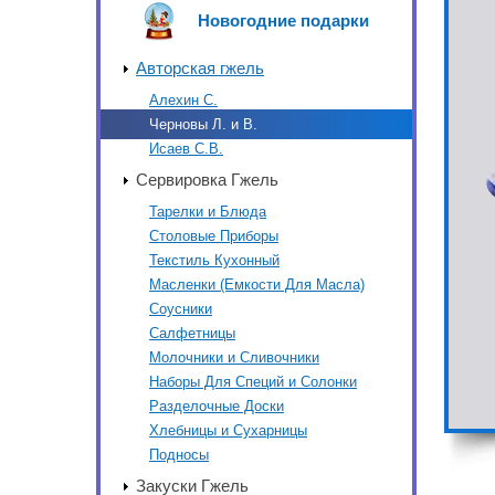
Новогодние подарки
Авторская гжель
Алехин С.
Черновы Л. и В.
Исаев С.В.
Сервировка Гжель
Тарелки и Блюда
Столовые Приборы
Текстиль Кухонный
Масленки (Емкости Для Масла)
Соусники
Салфетницы
Молочники и Сливочники
Наборы Для Специй и Солонки
Разделочные Доски
Хлебницы и Сухарницы
Подносы
Закуски Гжель