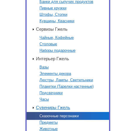
Банки для сыпучих продуктов
Пивные кружки
Штофы, Стопки
Кувшины, Квасники
Сервизы Гжель
Чайные, Кофейные
Столовые
Наборы подарочные
Интерьер Гжель
Вазы
Элементы декора
Люстры, Лампы, Светильники
Плакетки (Тарелки настенные)
Подсвечники
Часы
Сувениры Гжель
Сказочные персонажи
Предметы
Животные