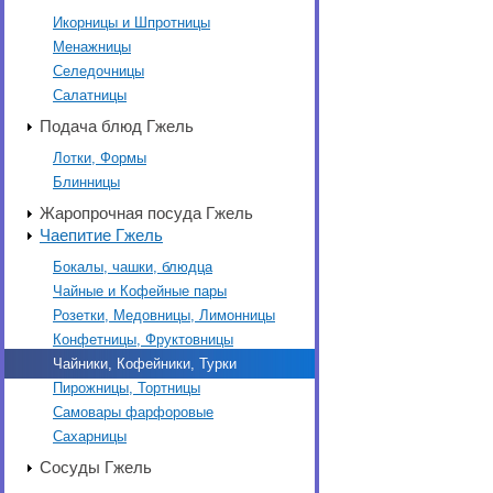
Икорницы и Шпротницы
Менажницы
Селедочницы
Салатницы
Подача блюд Гжель
Лотки, Формы
Блинницы
Жаропрочная посуда Гжель
Чаепитие Гжель
Бокалы, чашки, блюдца
Чайные и Кофейные пары
Розетки, Медовницы, Лимонницы
Конфетницы, Фруктовницы
Чайники, Кофейники, Турки
Пирожницы, Тортницы
Самовары фарфоровые
Сахарницы
Сосуды Гжель