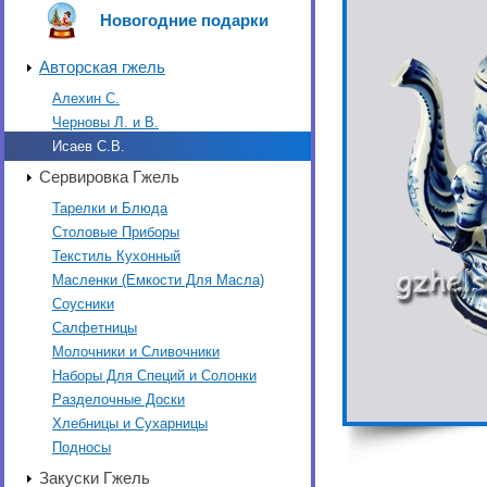
Новогодние подарки
Авторская гжель
Алехин С.
Черновы Л. и В.
Исаев С.В.
Сервировка Гжель
Тарелки и Блюда
Столовые Приборы
Текстиль Кухонный
Масленки (Емкости Для Масла)
Соусники
Салфетницы
Молочники и Сливочники
Наборы Для Специй и Солонки
Разделочные Доски
Хлебницы и Сухарницы
Подносы
Закуски Гжель