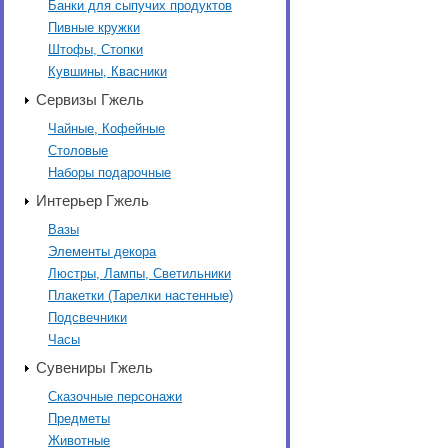
Банки для сыпучих продуктов
Пивные кружки
Штофы, Стопки
Кувшины, Квасники
Сервизы Гжель
Чайные, Кофейные
Столовые
Наборы подарочные
Интерьер Гжель
Вазы
Элементы декора
Люстры, Лампы, Светильники
Плакетки (Тарелки настенные)
Подсвечники
Часы
Сувениры Гжель
Сказочные персонажи
Предметы
Животные