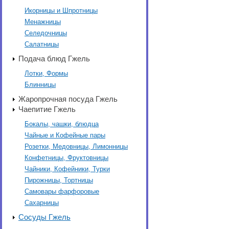
Икорницы и Шпротницы
Менажницы
Селедочницы
Салатницы
Подача блюд Гжель
Лотки, Формы
Блинницы
Жаропрочная посуда Гжель
Чаепитие Гжель
Бокалы, чашки, блюдца
Чайные и Кофейные пары
Розетки, Медовницы, Лимонницы
Конфетницы, Фруктовницы
Чайники, Кофейники, Турки
Пирожницы, Тортницы
Самовары фарфоровые
Сахарницы
Сосуды Гжель