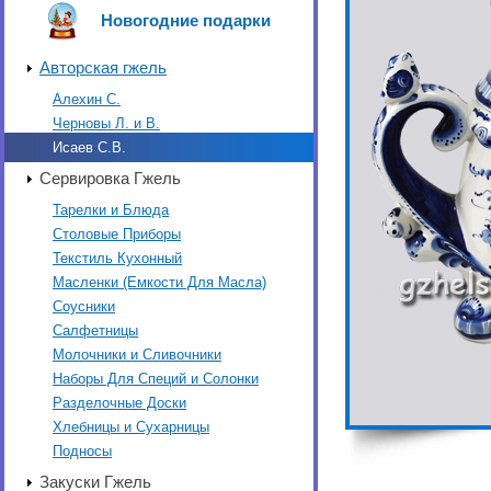
Новогодние подарки
Авторская гжель
Алехин С.
Черновы Л. и В.
Исаев С.В.
Сервировка Гжель
Тарелки и Блюда
Столовые Приборы
Текстиль Кухонный
Масленки (Емкости Для Масла)
Соусники
Салфетницы
Молочники и Сливочники
Наборы Для Специй и Солонки
Разделочные Доски
Хлебницы и Сухарницы
Подносы
Закуски Гжель