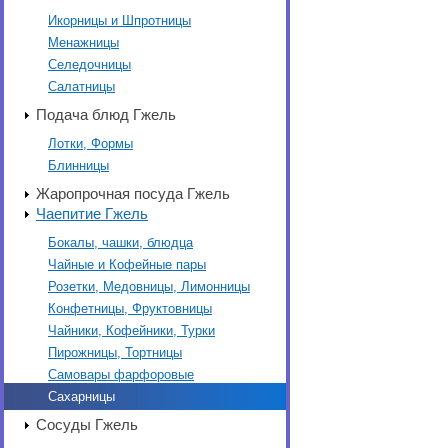
Икорницы и Шпротницы
Менажницы
Селедочницы
Салатницы
Подача блюд Гжель
Лотки, Формы
Блинницы
Жаропрочная посуда Гжель
Чаепитие Гжель
Бокалы, чашки, блюдца
Чайные и Кофейные пары
Розетки, Медовницы, Лимонницы
Конфетницы, Фруктовницы
Чайники, Кофейники, Турки
Пирожницы, Тортницы
Самовары фарфоровые
Сахарницы
Сосуды Гжель