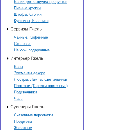
Банки для сыпучих продуктов
Пивные кружки
Штофы, Стопки
Кувшины, Квасники
Сервизы Гжель
Чайные, Кофейные
Столовые
Наборы подарочные
Интерьер Гжель
Вазы
Элементы декора
Люстры, Лампы, Светильники
Плакетки (Тарелки настенные)
Подсвечники
Часы
Сувениры Гжель
Сказочные персонажи
Предметы
Животные