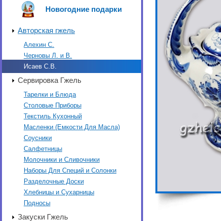
Новогодние подарки
Авторская гжель
Алехин С.
Черновы Л. и В.
Исаев С.В.
Сервировка Гжель
Тарелки и Блюда
Столовые Приборы
Текстиль Кухонный
Масленки (Емкости Для Масла)
Соусники
Салфетницы
Молочники и Сливочники
Наборы Для Специй и Солонки
Разделочные Доски
Хлебницы и Сухарницы
Подносы
Закуски Гжель