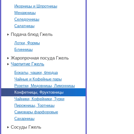
Икорницы и Шпротницы
Менажницы
Селедочницы
Салатницы
Подача блюд Гжель
Лотки, Формы
Блинницы
Жаропрочная посуда Гжель
Чаепитие Гжель
Бокалы, чашки, блюдца
Чайные и Кофейные пары
Розетки, Медовницы, Лимонницы
Конфетницы, Фруктовницы
Чайники, Кофейники, Турки
Пирожницы, Тортницы
Самовары фарфоровые
Сахарницы
Сосуды Гжель