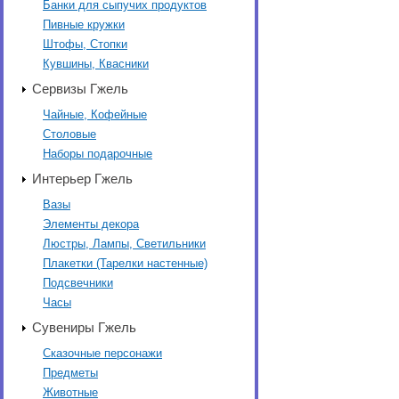
Банки для сыпучих продуктов
Пивные кружки
Штофы, Стопки
Кувшины, Квасники
Сервизы Гжель
Чайные, Кофейные
Столовые
Наборы подарочные
Интерьер Гжель
Вазы
Элементы декора
Люстры, Лампы, Светильники
Плакетки (Тарелки настенные)
Подсвечники
Часы
Сувениры Гжель
Сказочные персонажи
Предметы
Животные