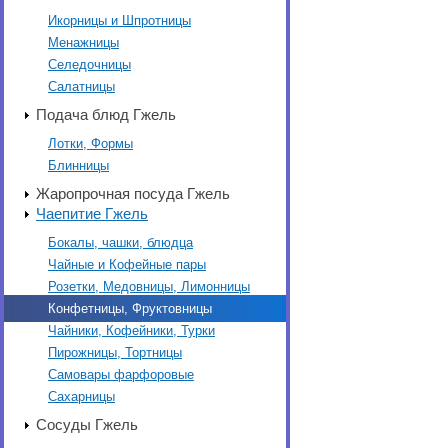
Икорницы и Шпротницы
Менажницы
Селедочницы
Салатницы
Подача блюд Гжель
Лотки, Формы
Блинницы
Жаропрочная посуда Гжель
Чаепитие Гжель
Бокалы, чашки, блюдца
Чайные и Кофейные пары
Розетки, Медовницы, Лимонницы
Конфетницы, Фруктовницы
Чайники, Кофейники, Турки
Пирожницы, Тортницы
Самовары фарфоровые
Сахарницы
Сосуды Гжель