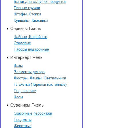
Банки для сыпучих продуктов
Пивные кружки
Штофы, Стопки
Кувшины, Квасники
Сервизы Гжель
Чайные, Кофейные
Столовые
Наборы подарочные
Интерьер Гжель
Вазы
Элементы декора
Люстры, Лампы, Светильники
Плакетки (Тарелки настенные)
Подсвечники
Часы
Сувениры Гжель
Сказочные персонажи
Предметы
Животные