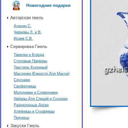
Новогодние подарки
Авторская гжель
Алехин С.
Черновы Л. и В.
Исаев С.В.
Сервировка Гжель
Тарелки и Блюда
Столовые Приборы
Текстиль Кухонный
Масленки (Емкости Для Масла)
Соусники
Салфетницы
Молочники и Сливочники
Наборы Для Специй и Солонки
Разделочные Доски
Хлебницы и Сухарницы
Подносы
Закуски Гжель