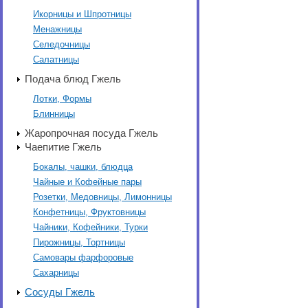
Икорницы и Шпротницы
Менажницы
Селедочницы
Салатницы
Подача блюд Гжель
Лотки, Формы
Блинницы
Жаропрочная посуда Гжель
Чаепитие Гжель
Бокалы, чашки, блюдца
Чайные и Кофейные пары
Розетки, Медовницы, Лимонницы
Конфетницы, Фруктовницы
Чайники, Кофейники, Турки
Пирожницы, Тортницы
Самовары фарфоровые
Сахарницы
Сосуды Гжель