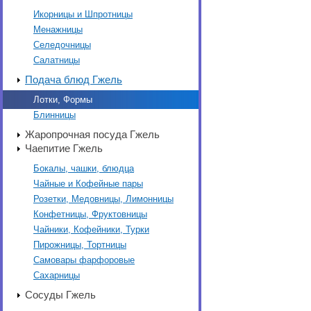
Икорницы и Шпротницы
Менажницы
Селедочницы
Салатницы
Подача блюд Гжель
Лотки, Формы
Блинницы
Жаропрочная посуда Гжель
Чаепитие Гжель
Бокалы, чашки, блюдца
Чайные и Кофейные пары
Розетки, Медовницы, Лимонницы
Конфетницы, Фруктовницы
Чайники, Кофейники, Турки
Пирожницы, Тортницы
Самовары фарфоровые
Сахарницы
Сосуды Гжель