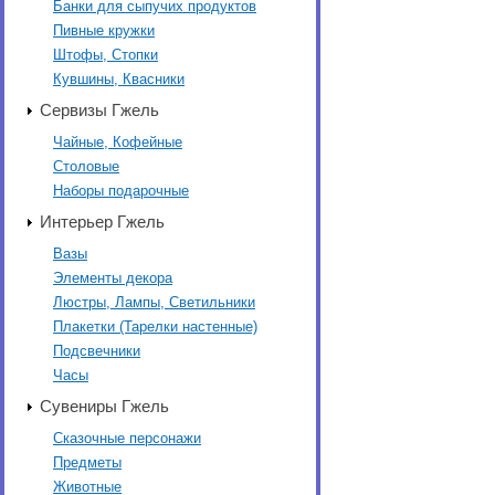
Банки для сыпучих продуктов
Пивные кружки
Штофы, Стопки
Кувшины, Квасники
Сервизы Гжель
Чайные, Кофейные
Столовые
Наборы подарочные
Интерьер Гжель
Вазы
Элементы декора
Люстры, Лампы, Светильники
Плакетки (Тарелки настенные)
Подсвечники
Часы
Сувениры Гжель
Сказочные персонажи
Предметы
Животные