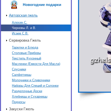
Новогодние подарки
Авторская гжель
Алехин С.
Черновы Л. и В.
Исаев С.В.
Сервировка Гжель
Тарелки и Блюда
Столовые Приборы
Текстиль Кухонный
Масленки (Емкости Для Масла)
Соусники
Салфетницы
Молочники и Сливочники
Наборы Для Специй и Солонки
Разделочные Доски
Хлебницы и Сухарницы
Подносы
Закуски Гжель