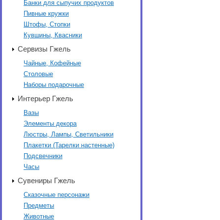
Банки для сыпучих продуктов
Пивные кружки
Штофы, Стопки
Кувшины, Квасники
Сервизы Гжель
Чайные, Кофейные
Столовые
Наборы подарочные
Интерьер Гжель
Вазы
Элементы декора
Люстры, Лампы, Светильники
Плакетки (Тарелки настенные)
Подсвечники
Часы
Сувениры Гжель
Сказочные персонажи
Предметы
Животные