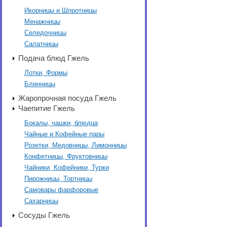
Икорницы и Шпротницы
Менажницы
Селедочницы
Салатницы
Подача блюд Гжель
Лотки, Формы
Блинницы
Жаропрочная посуда Гжель
Чаепитие Гжель
Бокалы, чашки, блюдца
Чайные и Кофейные пары
Розетки, Медовницы, Лимонницы
Конфетницы, Фруктовницы
Чайники, Кофейники, Турки
Пирожницы, Тортницы
Самовары фарфоровые
Сахарницы
Сосуды Гжель