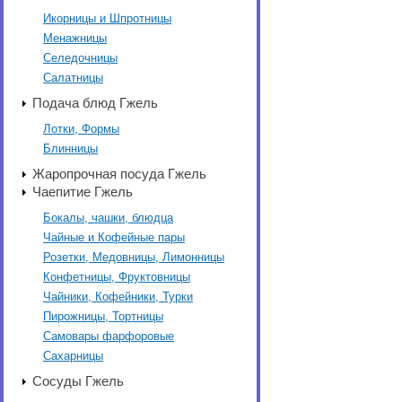
Икорницы и Шпротницы
Менажницы
Селедочницы
Салатницы
Подача блюд Гжель
Лотки, Формы
Блинницы
Жаропрочная посуда Гжель
Чаепитие Гжель
Бокалы, чашки, блюдца
Чайные и Кофейные пары
Розетки, Медовницы, Лимонницы
Конфетницы, Фруктовницы
Чайники, Кофейники, Турки
Пирожницы, Тортницы
Самовары фарфоровые
Сахарницы
Сосуды Гжель