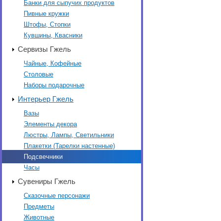
Банки для сыпучих продуктов
Пивные кружки
Штофы, Стопки
Кувшины, Квасники
Сервизы Гжель
Чайные, Кофейные
Столовые
Наборы подарочные
Интерьер Гжель
Вазы
Элементы декора
Люстры, Лампы, Светильники
Плакетки (Тарелки настенные)
Подсвечники
Часы
Сувениры Гжель
Сказочные персонажи
Предметы
Животные