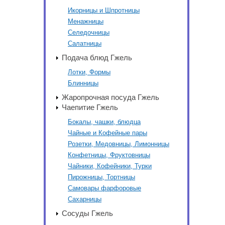
Икорницы и Шпротницы
Менажницы
Селедочницы
Салатницы
Подача блюд Гжель
Лотки, Формы
Блинницы
Жаропрочная посуда Гжель
Чаепитие Гжель
Бокалы, чашки, блюдца
Чайные и Кофейные пары
Розетки, Медовницы, Лимонницы
Конфетницы, Фруктовницы
Чайники, Кофейники, Турки
Пирожницы, Тортницы
Самовары фарфоровые
Сахарницы
Сосуды Гжель