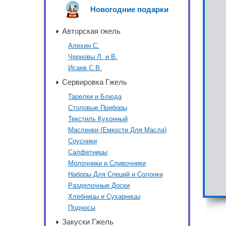
Новогодние подарки
Авторская гжель
Алехин С.
Черновы Л. и В.
Исаев С.В.
Сервировка Гжель
Тарелки и Блюда
Столовые Приборы
Текстиль Кухонный
Масленки (Емкости Для Масла)
Соусники
Салфетницы
Молочники и Сливочники
Наборы Для Специй и Солонки
Разделочные Доски
Хлебницы и Сухарницы
Подносы
Закуски Гжель