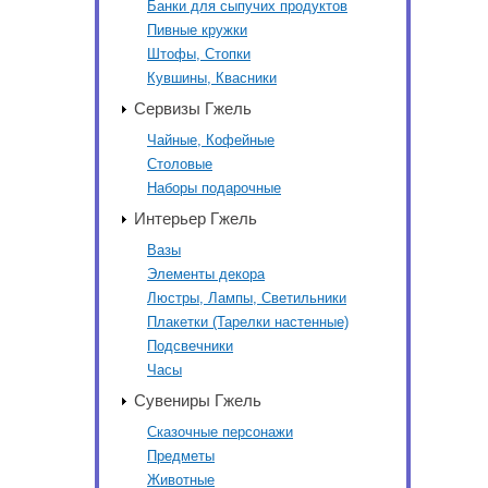
Банки для сыпучих продуктов
Пивные кружки
Штофы, Стопки
Кувшины, Квасники
Сервизы Гжель
Чайные, Кофейные
Столовые
Наборы подарочные
Интерьер Гжель
Вазы
Элементы декора
Люстры, Лампы, Светильники
Плакетки (Тарелки настенные)
Подсвечники
Часы
Сувениры Гжель
Сказочные персонажи
Предметы
Животные