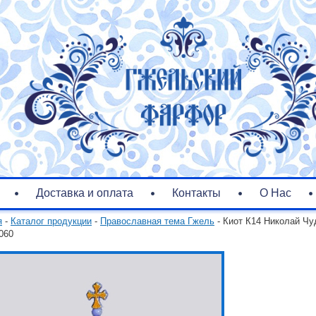
Доставка и оплата
Контакты
О Нас
я
-
Каталог продукции
-
Православная тема Гжель
- Киот К14 Николай Чу
060