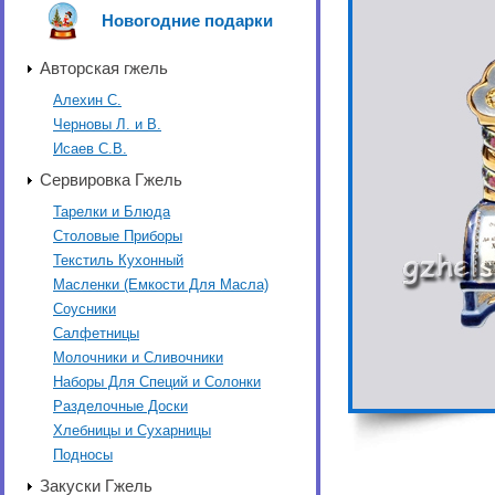
Новогодние подарки
Авторская гжель
Алехин С.
Черновы Л. и В.
Исаев С.В.
Сервировка Гжель
Тарелки и Блюда
Столовые Приборы
Текстиль Кухонный
Масленки (Емкости Для Масла)
Соусники
Салфетницы
Молочники и Сливочники
Наборы Для Специй и Солонки
Разделочные Доски
Хлебницы и Сухарницы
Подносы
Закуски Гжель