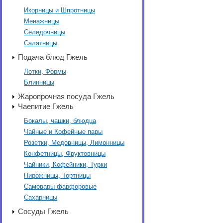
Икорницы и Шпротницы
Менажницы
Селедочницы
Салатницы
Подача блюд Гжель
Лотки, Формы
Блинницы
Жаропрочная посуда Гжель
Чаепитие Гжель
Бокалы, чашки, блюдца
Чайные и Кофейные пары
Розетки, Медовницы, Лимонницы
Конфетницы, Фруктовницы
Чайники, Кофейники, Турки
Пирожницы, Тортницы
Самовары фарфоровые
Сахарницы
Сосуды Гжель