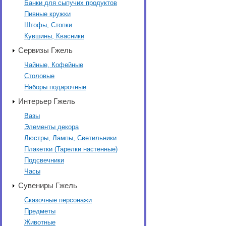
Банки для сыпучих продуктов
Пивные кружки
Штофы, Стопки
Кувшины, Квасники
Сервизы Гжель
Чайные, Кофейные
Столовые
Наборы подарочные
Интерьер Гжель
Вазы
Элементы декора
Люстры, Лампы, Светильники
Плакетки (Тарелки настенные)
Подсвечники
Часы
Сувениры Гжель
Сказочные персонажи
Предметы
Животные