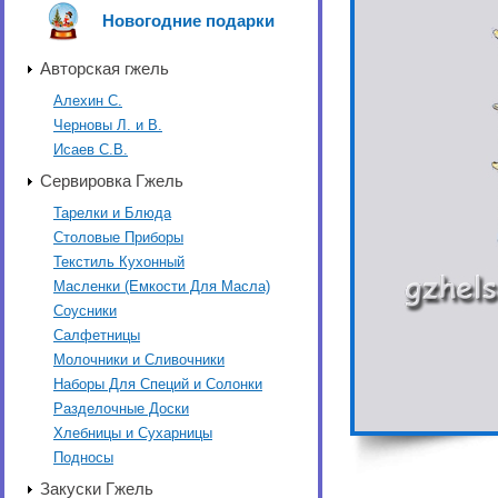
Новогодние подарки
Авторская гжель
Алехин С.
Черновы Л. и В.
Исаев С.В.
Сервировка Гжель
Тарелки и Блюда
Столовые Приборы
Текстиль Кухонный
Масленки (Емкости Для Масла)
Соусники
Салфетницы
Молочники и Сливочники
Наборы Для Специй и Солонки
Разделочные Доски
Хлебницы и Сухарницы
Подносы
Закуски Гжель