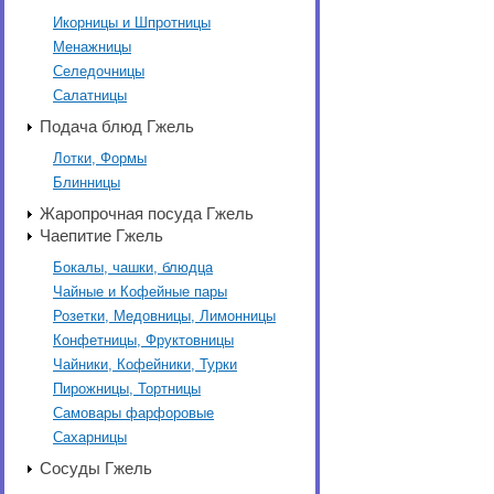
Икорницы и Шпротницы
Менажницы
Селедочницы
Салатницы
Подача блюд Гжель
Лотки, Формы
Блинницы
Жаропрочная посуда Гжель
Чаепитие Гжель
Бокалы, чашки, блюдца
Чайные и Кофейные пары
Розетки, Медовницы, Лимонницы
Конфетницы, Фруктовницы
Чайники, Кофейники, Турки
Пирожницы, Тортницы
Самовары фарфоровые
Сахарницы
Сосуды Гжель