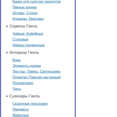
Банки для сыпучих продуктов
Пивные кружки
Штофы, Стопки
Кувшины, Квасники
Сервизы Гжель
Чайные, Кофейные
Столовые
Наборы подарочные
Интерьер Гжель
Вазы
Элементы декора
Люстры, Лампы, Светильники
Плакетки (Тарелки настенные)
Подсвечники
Часы
Сувениры Гжель
Сказочные персонажи
Предметы
Животные