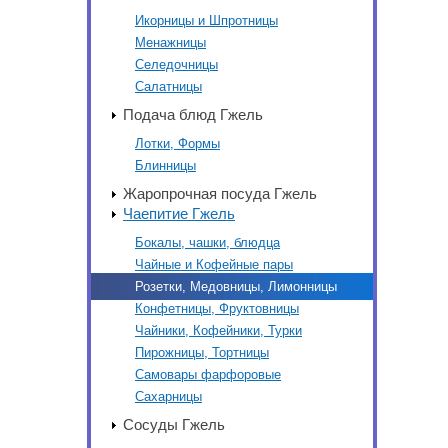
Икорницы и Шпротницы
Менажницы
Селедочницы
Салатницы
Подача блюд Гжель
Лотки, Формы
Блинницы
Жаропрочная посуда Гжель
Чаепитие Гжель
Бокалы, чашки, блюдца
Чайные и Кофейные пары
Розетки, Медовницы, Лимонницы
Конфетницы, Фруктовницы
Чайники, Кофейники, Турки
Пирожницы, Тортницы
Самовары фарфоровые
Сахарницы
Сосуды Гжель