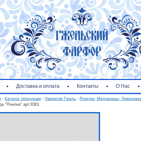
Доставка и оплата
Контакты
О Нас
я
-
Каталог продукции
-
Чаепитие Гжель
-
Розетки, Медовницы, Лимонни
да "Пчелка" арт.8301