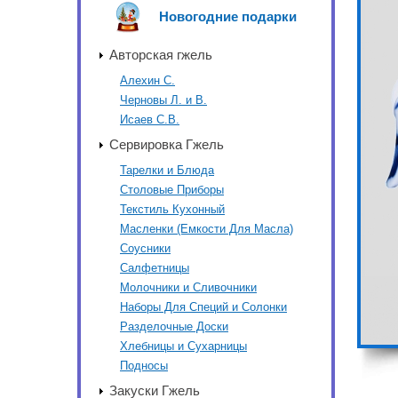
Новогодние подарки
Авторская гжель
Алехин С.
Черновы Л. и В.
Исаев С.В.
Сервировка Гжель
Тарелки и Блюда
Столовые Приборы
Текстиль Кухонный
Масленки (Емкости Для Масла)
Соусники
Салфетницы
Молочники и Сливочники
Наборы Для Специй и Солонки
Разделочные Доски
Хлебницы и Сухарницы
Подносы
Закуски Гжель