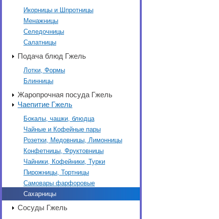
Икорницы и Шпротницы
Менажницы
Селедочницы
Салатницы
Подача блюд Гжель
Лотки, Формы
Блинницы
Жаропрочная посуда Гжель
Чаепитие Гжель
Бокалы, чашки, блюдца
Чайные и Кофейные пары
Розетки, Медовницы, Лимонницы
Конфетницы, Фруктовницы
Чайники, Кофейники, Турки
Пирожницы, Тортницы
Самовары фарфоровые
Сахарницы
Сосуды Гжель