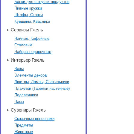
Банки для сыпучих продуктов
Пивные кружки
Штофы, Стопки
Кувшины, Квасники
Сервизы Гжель
Чайные, Кофейные
Столовые
Наборы подарочные
Интерьер Гжель
Вазы
Элементы декора
Люстры, Лампы, Светильники
Плакетки (Тарелки настенные)
Подсвечники
Часы
Сувениры Гжель
Сказочные персонажи
Предметы
Животные