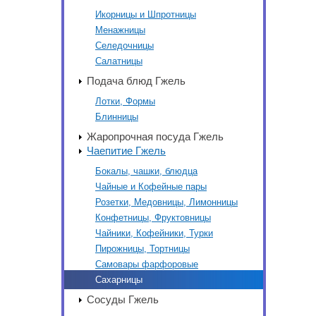
Икорницы и Шпротницы
Менажницы
Селедочницы
Салатницы
Подача блюд Гжель
Лотки, Формы
Блинницы
Жаропрочная посуда Гжель
Чаепитие Гжель
Бокалы, чашки, блюдца
Чайные и Кофейные пары
Розетки, Медовницы, Лимонницы
Конфетницы, Фруктовницы
Чайники, Кофейники, Турки
Пирожницы, Тортницы
Самовары фарфоровые
Сахарницы
Сосуды Гжель