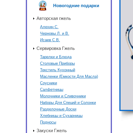
Новогодние подарки
Авторская гжель
Алехин С.
Черновы Л. и В.
Исаев С.В.
Сервировка Гжель
Тарелки и Блюда
Столовые Приборы
Текстиль Кухонный
Масленки (Емкости Для Масла)
Соусники
Салфетницы
Молочники и Сливочники
Наборы Для Специй и Солонки
Разделочные Доски
Хлебницы и Сухарницы
Подносы
Закуски Гжель