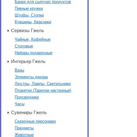
Банки для сыпучих продуктов
Пивные кружки
Штофы, Стопки
Кувшины, Квасники
Сервизы Гжель
Чайные, Кофейные
Столовые
Наборы подарочные
Интерьер Гжель
Вазы
Элементы декора
Люстры, Лампы, Светильники
Плакетки (Тарелки настенные)
Подсвечники
Часы
Сувениры Гжель
Сказочные персонажи
Предметы
Животные