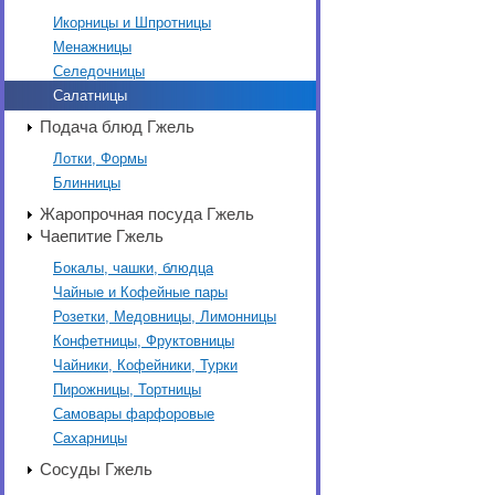
Икорницы и Шпротницы
Менажницы
Селедочницы
Салатницы
Подача блюд Гжель
Лотки, Формы
Блинницы
Жаропрочная посуда Гжель
Чаепитие Гжель
Бокалы, чашки, блюдца
Чайные и Кофейные пары
Розетки, Медовницы, Лимонницы
Конфетницы, Фруктовницы
Чайники, Кофейники, Турки
Пирожницы, Тортницы
Самовары фарфоровые
Сахарницы
Сосуды Гжель