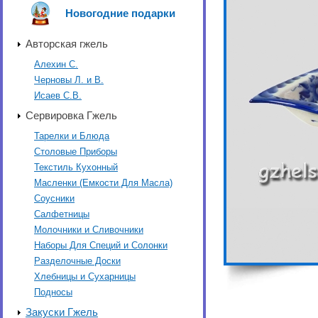
Новогодние подарки
Авторская гжель
Алехин С.
Черновы Л. и В.
Исаев С.В.
Сервировка Гжель
Тарелки и Блюда
Столовые Приборы
Текстиль Кухонный
Масленки (Емкости Для Масла)
Соусники
Салфетницы
Молочники и Сливочники
Наборы Для Специй и Солонки
Разделочные Доски
Хлебницы и Сухарницы
Подносы
Закуски Гжель