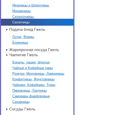
Икорницы и Шпротницы
Менажницы
Селедочницы
Салатницы
Подача блюд Гжель
Лотки, Формы
Блинницы
Жаропрочная посуда Гжель
Чаепитие Гжель
Бокалы, чашки, блюдца
Чайные и Кофейные пары
Розетки, Медовницы, Лимонницы
Конфетницы, Фруктовницы
Чайники, Кофейники, Турки
Пирожницы, Тортницы
Самовары фарфоровые
Сахарницы
Сосуды Гжель