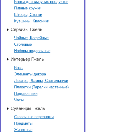
Банки для сыпучих продуктов
Пивные кружки
Штофы, Стопки
Кувшины, Квасники
Сервизы Гжель
Чайные, Кофейные
Столовые
Наборы подарочные
Интерьер Гжель
Вазы
Элементы декора
Люстры, Лампы, Светильники
Плакетки (Тарелки настенные)
Подсвечники
Часы
Сувениры Гжель
Сказочные персонажи
Предметы
Животные