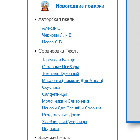
Новогодние подарки
Авторская гжель
Алехин С.
Черновы Л. и В.
Исаев С.В.
Сервировка Гжель
Тарелки и Блюда
Столовые Приборы
Текстиль Кухонный
Масленки (Емкости Для Масла)
Соусники
Салфетницы
Молочники и Сливочники
Наборы Для Специй и Солонки
Разделочные Доски
Хлебницы и Сухарницы
Подносы
Закуски Гжель