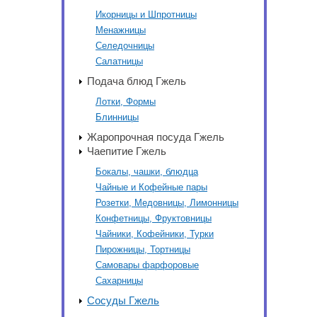
Икорницы и Шпротницы
Менажницы
Селедочницы
Салатницы
Подача блюд Гжель
Лотки, Формы
Блинницы
Жаропрочная посуда Гжель
Чаепитие Гжель
Бокалы, чашки, блюдца
Чайные и Кофейные пары
Розетки, Медовницы, Лимонницы
Конфетницы, Фруктовницы
Чайники, Кофейники, Турки
Пирожницы, Тортницы
Самовары фарфоровые
Сахарницы
Сосуды Гжель