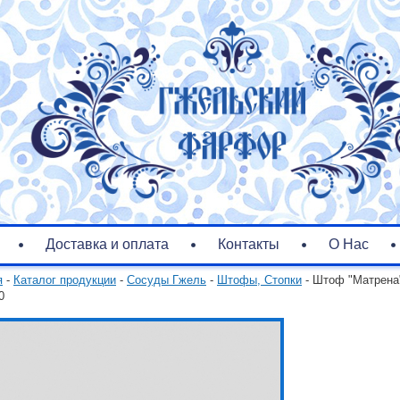
Доставка и оплата
Контакты
О Нас
я
-
Каталог продукции
-
Сосуды Гжель
-
Штофы, Стопки
- Штоф "Матрена"
0