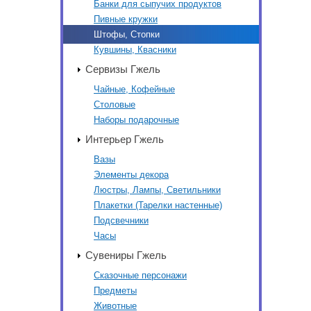
Банки для сыпучих продуктов
Пивные кружки
Штофы, Стопки
Кувшины, Квасники
Сервизы Гжель
Чайные, Кофейные
Столовые
Наборы подарочные
Интерьер Гжель
Вазы
Элементы декора
Люстры, Лампы, Светильники
Плакетки (Тарелки настенные)
Подсвечники
Часы
Сувениры Гжель
Сказочные персонажи
Предметы
Животные