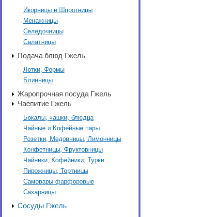
Икорницы и Шпротницы
Менажницы
Селедочницы
Салатницы
Подача блюд Гжель
Лотки, Формы
Блинницы
Жаропрочная посуда Гжель
Чаепитие Гжель
Бокалы, чашки, блюдца
Чайные и Кофейные пары
Розетки, Медовницы, Лимонницы
Конфетницы, Фруктовницы
Чайники, Кофейники, Турки
Пирожницы, Тортницы
Самовары фарфоровые
Сахарницы
Сосуды Гжель