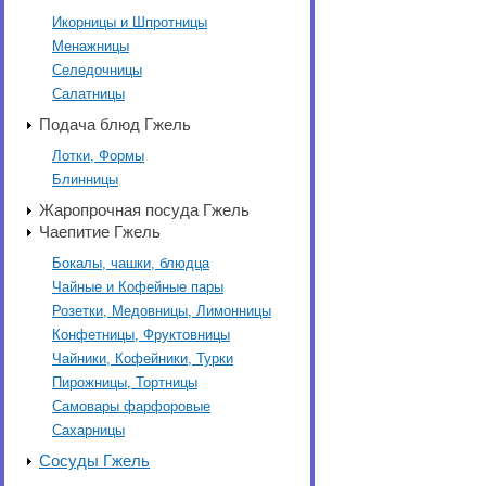
Икорницы и Шпротницы
Менажницы
Селедочницы
Салатницы
Подача блюд Гжель
Лотки, Формы
Блинницы
Жаропрочная посуда Гжель
Чаепитие Гжель
Бокалы, чашки, блюдца
Чайные и Кофейные пары
Розетки, Медовницы, Лимонницы
Конфетницы, Фруктовницы
Чайники, Кофейники, Турки
Пирожницы, Тортницы
Самовары фарфоровые
Сахарницы
Сосуды Гжель