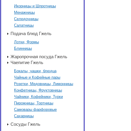
Икорницы и Шпротницы
Менажницы
Селедочницы
Салатницы
Подача блюд Гжель
Лотки, Формы
Блинницы
Жаропрочная посуда Гжель
Чаепитие Гжель
Бокалы, чашки, блюдца
Чайные и Кофейные пары
Розетки, Медовницы, Лимонницы
Конфетницы, Фруктовницы
Чайники, Кофейники, Турки
Пирожницы, Тортницы
Самовары фарфоровые
Сахарницы
Сосуды Гжель