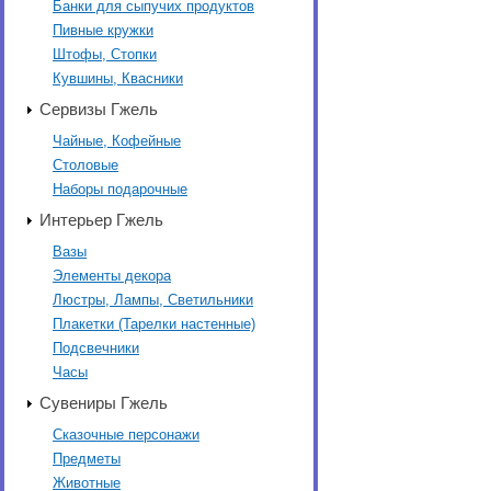
Банки для сыпучих продуктов
Пивные кружки
Штофы, Стопки
Кувшины, Квасники
Сервизы Гжель
Чайные, Кофейные
Столовые
Наборы подарочные
Интерьер Гжель
Вазы
Элементы декора
Люстры, Лампы, Светильники
Плакетки (Тарелки настенные)
Подсвечники
Часы
Сувениры Гжель
Сказочные персонажи
Предметы
Животные