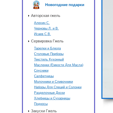
Новогодние подарки
Авторская гжель
Алехин С.
Черновы Л. и В.
Исаев С.В.
Сервировка Гжель
Тарелки и Блюда
Столовые Приборы
Текстиль Кухонный
Масленки (Емкости Для Масла)
Соусники
Салфетницы
Молочники и Сливочники
Наборы Для Специй и Солонки
Разделочные Доски
Хлебницы и Сухарницы
Подносы
Закуски Гжель