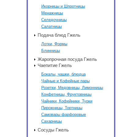
Икорницы и Шпротницы
Менажницы
Селедочницы
Салатницы
Подача блюд Гжель
Лотки, Формы
Блинницы
Жаропрочная посуда Гжель
Чаепитие Гжель
Бокалы, чашки, блюдца
Чайные и Кофейные пары
Розетки, Медовницы, Лимонницы
Конфетницы, Фруктовницы
Чайники, Кофейники, Турки
Пирожницы, Тортницы
Самовары фарфоровые
Сахарницы
Сосуды Гжель